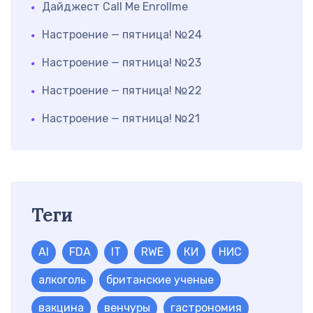
Дайджест Call Me Enrollme
Настроение — пятница! №24
Настроение — пятница! №23
Настроение — пятница! №22
Настроение — пятница! №21
Теги
AI
FDA
IT
RWE
КИ
НИС
алкоголь
британские ученые
вакцина
венчуры
гастрономия