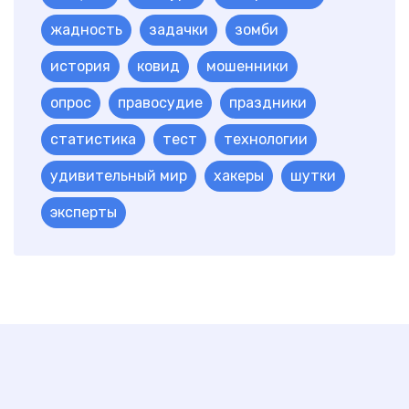
жадность
задачки
зомби
история
ковид
мошенники
опрос
правосудие
праздники
статистика
тест
технологии
удивительный мир
хакеры
шутки
эксперты