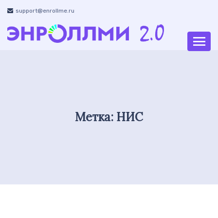
support@enrollme.ru
Метка:
НИС