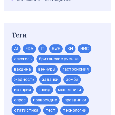
Теги
AI
FDA
IT
RWE
КИ
НИС
алкоголь
британские ученые
вакцина
венчуры
гастрономия
жадность
задачки
зомби
история
ковид
мошенники
опрос
правосудие
праздники
статистика
тест
технологии