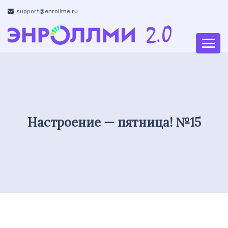
support@enrollme.ru
Настроение — пятница! №15